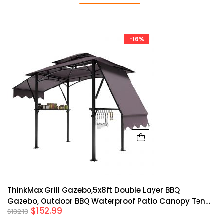
-16%
ThinkMax Grill Gazebo,5x8ft Double Layer BBQ
Gazebo, Outdoor BBQ Waterproof Patio Canopy Tent
$
152.99
$
182.13
Extra Shadow With Double Sided Awning,Two Side