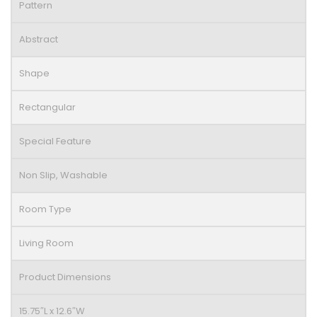
Pattern
Abstract
Shape
Rectangular
Special Feature
Non Slip, Washable
Room Type
Living Room
Product Dimensions
15.75″L x 12.6″W