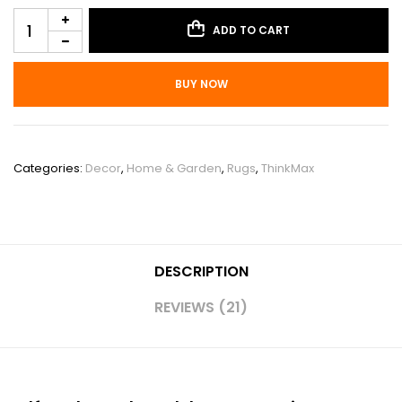
ADD TO CART
BUY NOW
SKU:
PHO_12ZQ1I6Y
Categories:
Decor
,
Home & Garden
,
Rugs
,
ThinkMax
DESCRIPTION
REVIEWS (21)