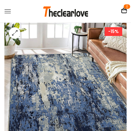
0
-15%