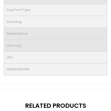
Rug Form Type
Area Rug
Model Name
area rug
UPC
198290289769
RELATED PRODUCTS