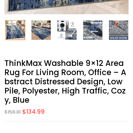
ThinkMax Washable 9×12 Area
Rug For Living Room, Office – A
Bstract Distressed Design, Low
Pile, Polyester, High Traffic, Coz
Y, Blue
$
134.99
$
158.81