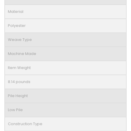
Material
Polyester
Weave Type
Machine Made
Item Weight
8.14 pounds
Pile Height
Low Pile
Construction Type