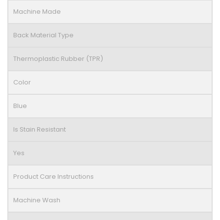
Machine Made
Back Material Type
Thermoplastic Rubber (TPR)
Color
Blue
Is Stain Resistant
Yes
Product Care Instructions
Machine Wash