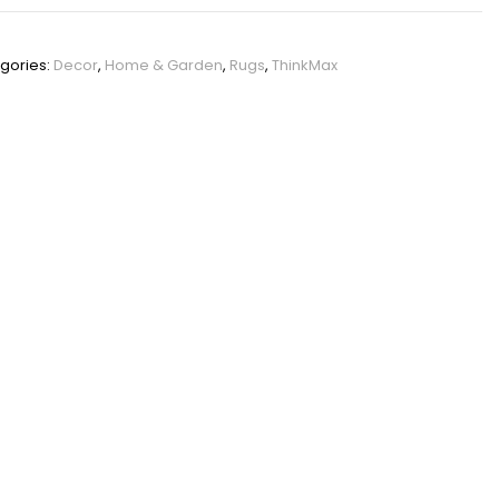
PHO_14ORT502
gories:
Decor
,
Home & Garden
,
Rugs
,
ThinkMax