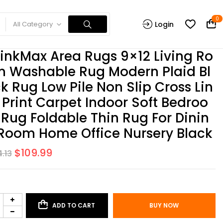
0
All Category
Login
inkMax Area Rugs 9×12 Living Ro
 Washable Rug Modern Plaid Bl
k Rug Low Pile Non Slip Cross Lin
 Print Carpet Indoor Soft Bedroo
Rug Foldable Thin Rug For Dinin
Room Home Office Nursery Black
$
109.99
4.13
ADD TO CART
BUY NOW