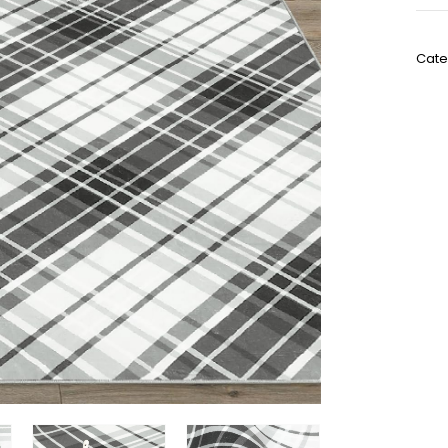
SKU:
Cate