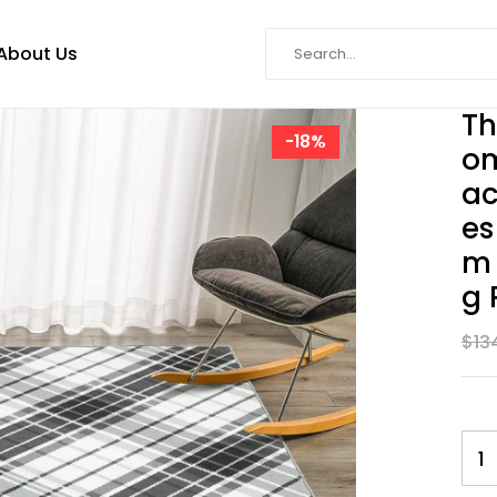
About Us
Th
-18%
Om
Ac
Es
M 
G 
$
13