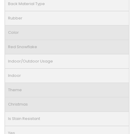
Back Material Type
Rubber
Color
Red Snowflake
Indoor/Outdoor Usage
Indoor
Theme
Christmas
Is Stain Resistant
Yes