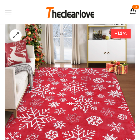
0
-14%