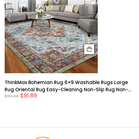
ThinkMax Bohemian Rug 6×9 Washable Rugs Large
Rug Oriental Rug Easy-Cleaning Non-Slip Rug Non-
$
91.89
$
113.44
Shedding Living Room Rug Accent Rug Medallion
Floor Carpet Bedroom Office Dining Room,6×9