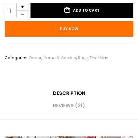
ADD TO CART
BUY NOW
SKU:
PHO_0YVBQCKB
Categories:
Decor
,
Home & Garden
,
Rugs
,
ThinkMax
DESCRIPTION
REVIEWS (21)