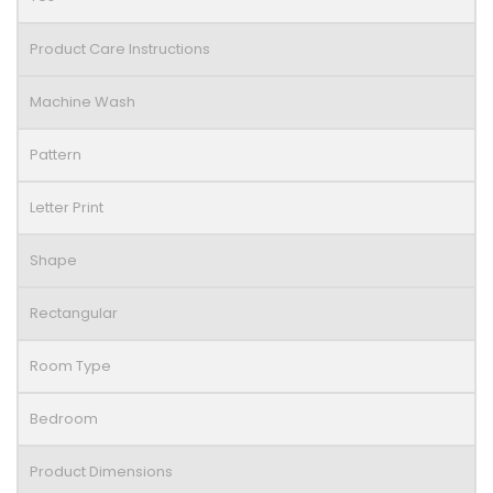
Product Care Instructions
Machine Wash
Pattern
Letter Print
Shape
Rectangular
Room Type
Bedroom
Product Dimensions