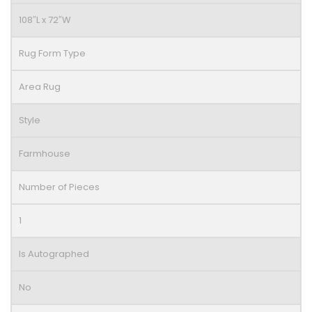
108″L x 72″W
Rug Form Type
Area Rug
Style
Farmhouse
Number of Pieces
1
Is Autographed
No