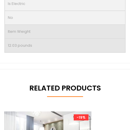
Is Electric
No
Item Weight
12.03 pounds
RELATED PRODUCTS
-19%