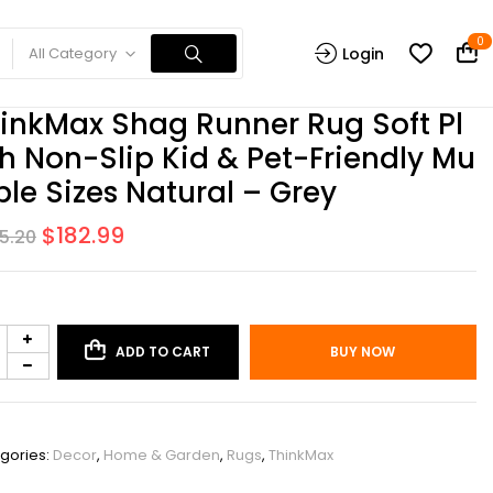
0
All Category
Login
inkMax Shag Runner Rug Soft Pl
h Non-Slip Kid & Pet-Friendly Mu
iple Sizes Natural – Grey
$
182.99
5.20
ADD TO CART
BUY NOW
PHO_0XUIL653
gories:
Decor
,
Home & Garden
,
Rugs
,
ThinkMax