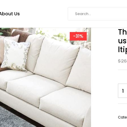
About Us
Th
-31%
Us
Lt
$
26
SKU:
Cate